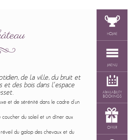
âteau
HOME
MENU
otidien, de la ville, du bruit et
es et des bois dans l’espace
esset.
AVAILABILITY
BOOKINGS
uxe et de sérénité dans le cadre d’un
 coucher du soleil et un dîner aux
OFFER
u réveil du galop des chevaux et du